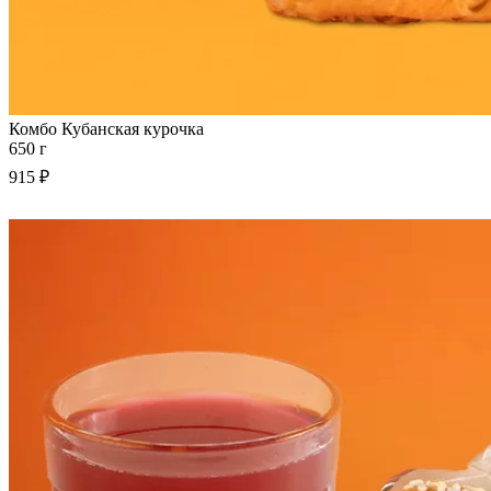
Комбо Кубанская курочка
650 г
915 ₽