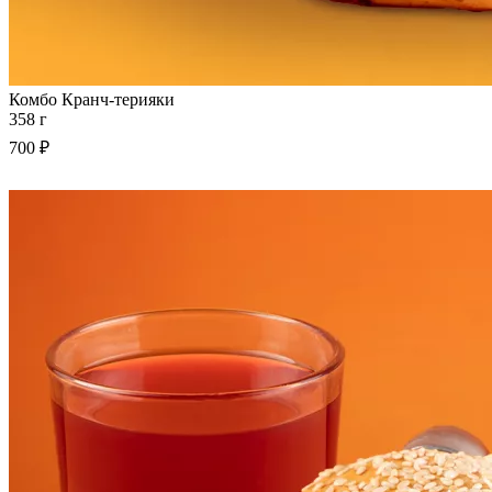
Комбо Кранч-терияки
358 г
700 ₽