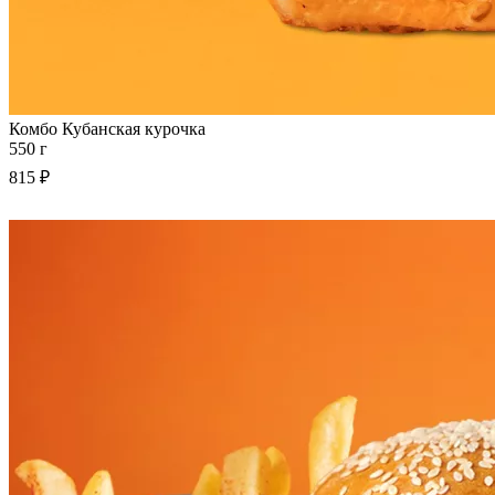
Комбо Кубанская курочка
550 г
815 ₽