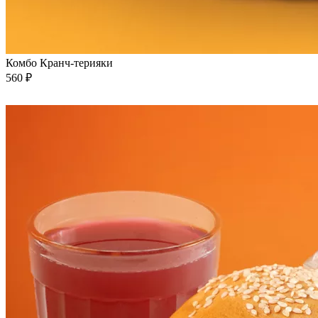
Комбо Кранч-терияки
560 ₽