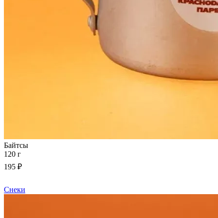
Байтсы
120 г
195 ₽
Снеки