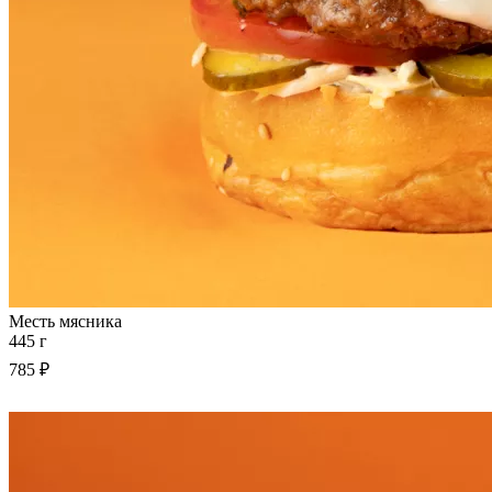
Месть мясника
445 г
785 ₽