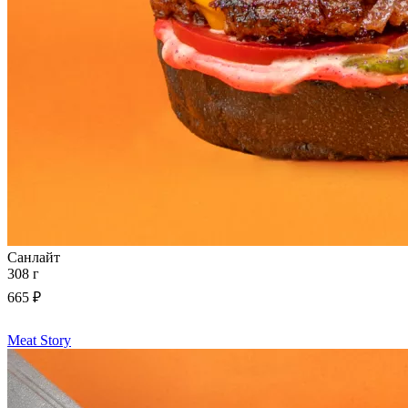
Санлайт
308 г
665 ₽
Meat Story