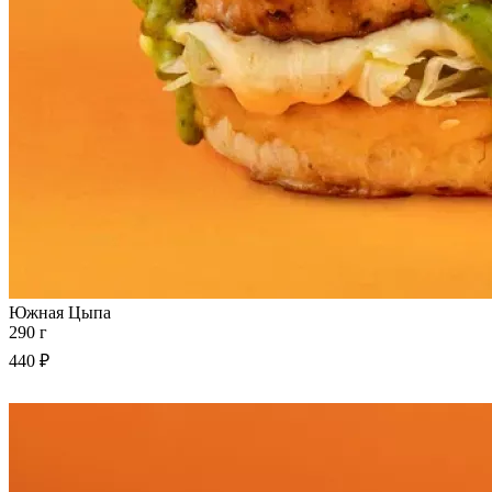
Южная Цыпа
290 г
440 ₽