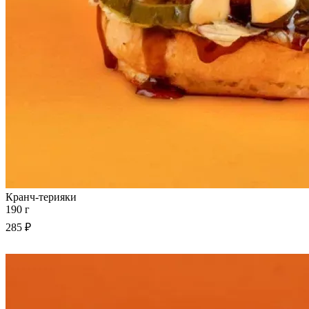
Кранч-терияки
190 г
285 ₽