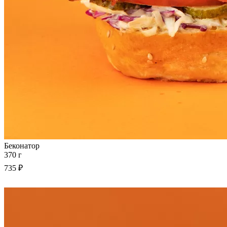
Беконатор
370 г
735 ₽