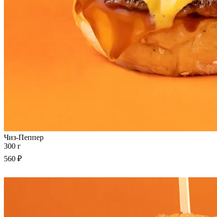
Чиз-Пеппер
300 г
560 ₽