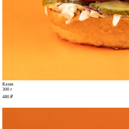
Казак
300 г
480 ₽