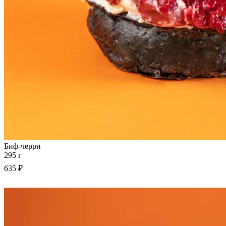
Биф-черри
295 г
635 ₽