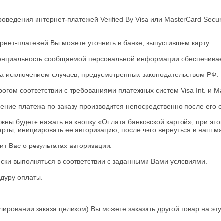
оведения интернет-платежей Verified By Visa или MasterCard Sec
нет-платежей Вы можете уточнить в банке, выпустившем карту.
енциальность сообщаемой персональной информации обеспечивае
а исключением случаев, предусмотренных законодательством РФ.
гом соответствии с требованиями платежных систем Visa Int. и Ma
ние платежа по заказу производится непосредственно после его
ны будете нажать на кнопку «Оплата банковской картой», при это
рты, инициировать ее авторизацию, после чего вернуться в наш ма
ит Вас о результатах авторизации.
ески выполняться в соответствии с заданными Вами условиями.
едуру оплаты.
ировании заказа целиком) Вы можете заказать другой товар на эту